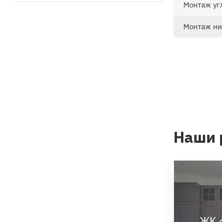
Монтаж уг
Монтаж ни
Счит
Наши 
ЖК 